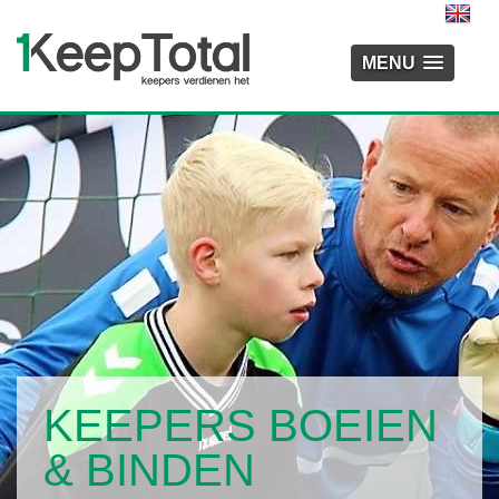
MENU
VANUIT PLEZIER
KEEPERS BOEIEN
MET BEWEZEN
& BINDEN
METHODES